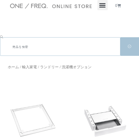
Cart
0
検
索
ホーム
/
輸入家電
/
ランドリー
/ 洗濯機オプション