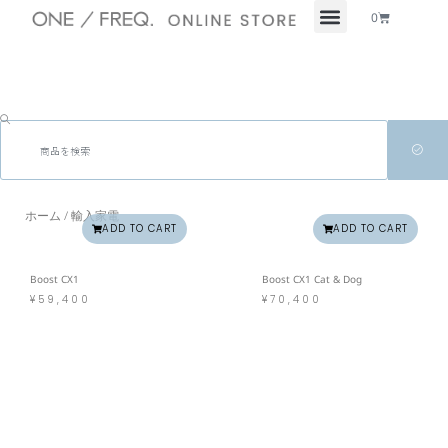
Cart
0
検
索
ホーム
/ 輸入家電
ADD TO CART
ADD TO CART
Boost CX1
Boost CX1 Cat & Dog
¥
59,400
¥
70,400