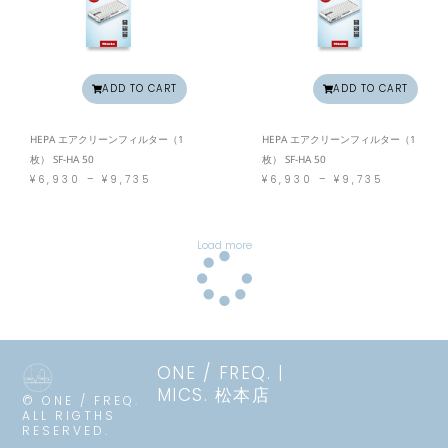
ADD TO CART
ADD TO CART
HEPA エアクリーンフィルター（1
HEPA エアクリーンフィルター（1
枚） SF-HA 50
枚） SF-HA 50
価
価
¥
6,930
–
¥
9,735
¥
6,930
–
¥
9,735
格
格
帯
帯
:
:
¥
¥
6
6
,
,
9
9
Load more
3
3
0
0
–
–
¥
¥
9
9
,
,
7
7
3
3
5
5
ONE / FREQ. |
MICS. 松本店
© ONE / FREQ.
ALL RIGTHS
RESERVED.