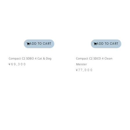
ADD TO CART
ADD TO CART
Compact C2 SDBO 4 Cat & Dog
Compact C2 SDCO 4 Clean
¥
69,300
Meister
¥
77,000