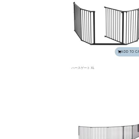
ADD TO C
ハースゲート XL