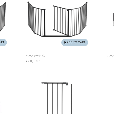
ART
ADD TO CART
ハースゲート XL
ハース
¥
28,600