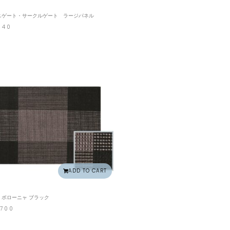
スゲート・サークルゲート ラージパネル
040
ADD TO CART
 ボローニャ ブラック
,700