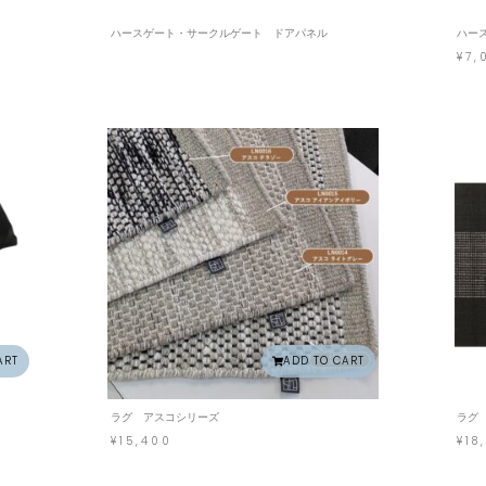
ハースゲート・サークルゲート ドアパネル
ハー
¥
7,
ART
ADD TO CART
ラグ アスコシリーズ
ラグ
¥
15,400
¥
18