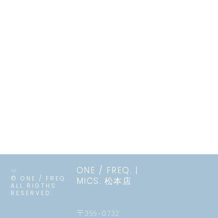
ONE / FREQ. |
© ONE / FREQ.
MICS. 松本店
ALL RIGTHS
RESERVED.
〒399-0732