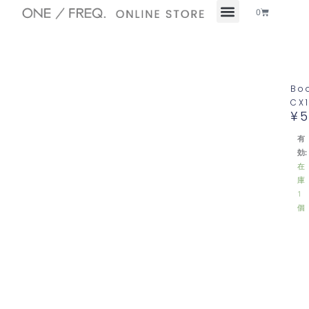
内
Cart
0
容
を
ス
キ
ッ
Bo
プ
CX
¥
5
有
効:
在
庫
1
個