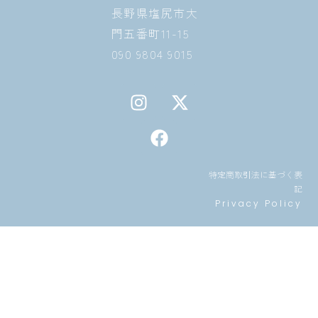
長野県塩尻市大
門五番町11-15
090 9804 9015
I
F
X
n
a
-
s
c
t
t
e
w
a
b
i
特定商取引法に基づく表
g
o
t
記
r
o
t
Privacy Policy
a
k
e
m
r