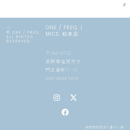
ズ
ONE / FREQ. |
© ONE / FREQ.
MICS. 松本店
ALL RIGTHS
RESERVED.
〒399-0732
長野県塩尻市大
門五番町11-15
090 9804 9015
I
F
X
n
a
-
s
c
t
t
e
w
a
b
i
特定商取引法に基づく表
g
o
t