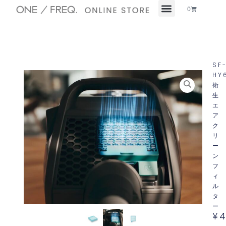
内
Cart
0
容
を
ス
キ
ッ
SF
プ
HY
衛
生
エ
ア
ク
リ
ー
ン
フ
ィ
ル
タ
ー
¥
4