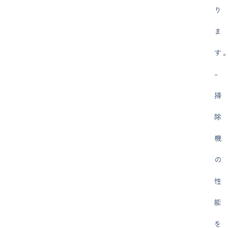
り
ま
す
–
掃
除
機
の
性
能
を