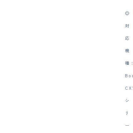
◎
対
応
機
種
Bo
CX
シ
リ
ー