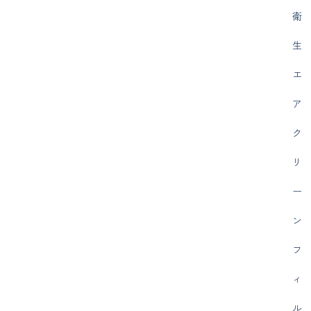
衛
生
エ
ア
ク
リ
ー
ン
フ
ィ
ル