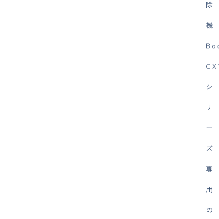
除
機
Bo
CX
シ
リ
ー
ズ
専
用
の