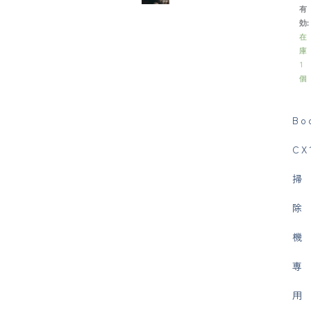
有
効:
在
庫
1
個
Bo
CX
掃
除
機
専
用