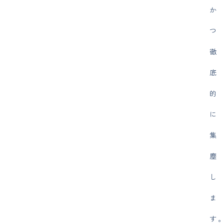
か
つ
徹
底
的
に
集
塵
し
ま
す