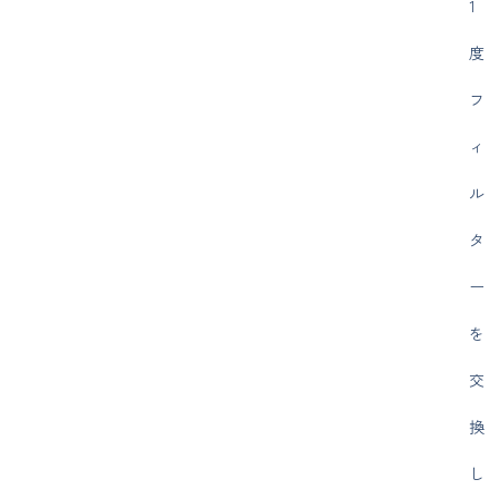
1
度
フ
ィ
ル
タ
ー
を
交
換
し