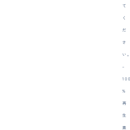
て
く
だ
さ
い
–
10
%
再
生
素