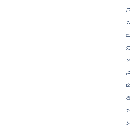
屋
の
空
気
が
掃
除
機
を
か