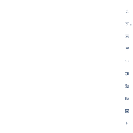
ま
す
素
早
い
加
熱
時
間
と