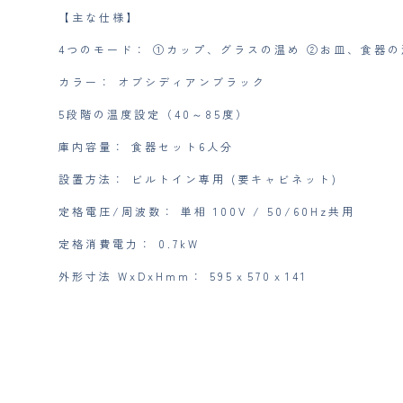
【主な仕様】
4つのモード： ①カップ、グラスの温め ②お皿、食器の
カラー： オブシディアンブラック
5段階の温度設定（40～85度）
庫内容量： 食器セット6人分
設置方法： ビルトイン専用 (要キャビネット)
定格電圧/周波数： 単相 100V / 50/60Hz共用
定格消費電力： 0.7kW
外形寸法 WxDxHmm： 595ｘ570ｘ141