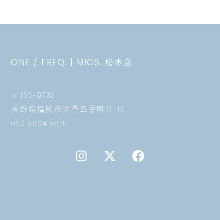
ONE / FREQ. | MICS. 松本店
〒399-0732
長野県塩尻市大門五番町11-15
090 9804 9015
I
X
F
n
-
a
s
t
c
t
w
e
a
i
b
g
t
o