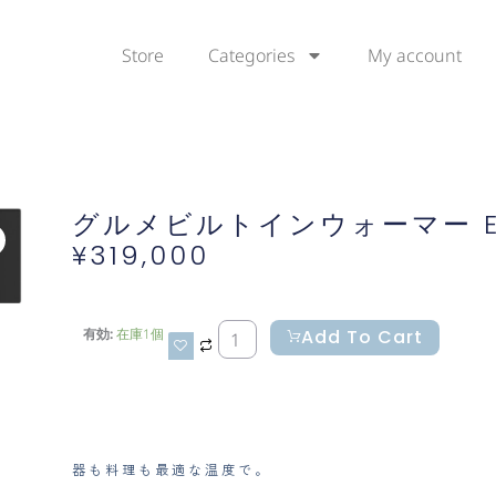
Store
Categories
My account
グルメビルトインウォーマー ES
¥
319,000
グ
Add To Cart
有効:
在庫1個
ル
メ
ビ
ル
ト
器も料理も最適な温度で。
イ