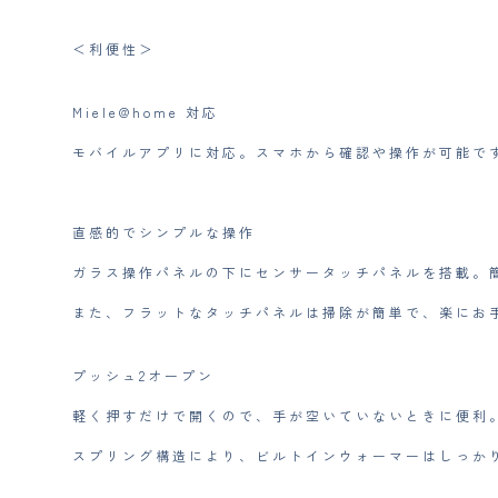
＜利便性＞
Miele@home 対応​
モバイルアプリに対応。スマホから確認や操作が可能です
直感的でシンプルな操作​
ガラス操作パネルの下にセンサータッチパネルを搭載。簡
また、フラットなタッチパネルは掃除が簡単で、楽にお手
プッシュ2オープン
軽く押すだけで開くので、手が空いていないときに便利
スプリング構造により、ビルトインウォーマーはしっか