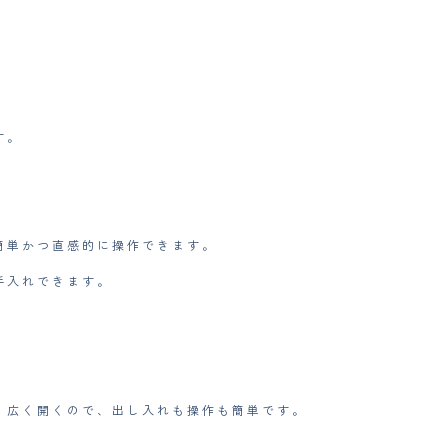
。​
単かつ直感的に操作できます。​
入れできます。​
。
り広く開くので、出し入れも操作も簡単です。