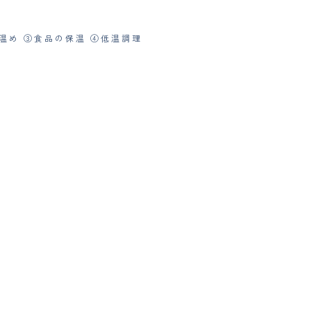
温め ③食品の保温 ④低温調理