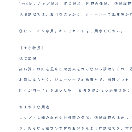
ン
1台4役：カップ温め、皿の温め、料理の保温、 低温調
ウ
低温調理では、お肉を柔らかく、ジューシーで風味豊か
ォ
ー
マ
◎ビルトイン専用。キャビネットをご用意ください。
ー
ESW
7010
【主な特長】
ブ
低温調理
ラ
ッ
高品質のお肉を風味と栄養素を保ちながら調理するのに
ク
個
お肉は柔らかく、ジューシーで風味豊かで、調理プロセ
肉汁が均一に行き渡るため、 お肉を寝かせる必要はあり
さまざまな用途
カップ・食器の温めやお料理の保温、低温調理のほかに
り、あらゆる種類の食材をお好きなように調理でき、常に