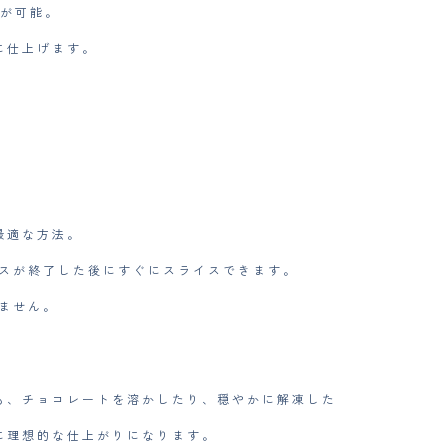
理が可能。
に仕上げます。
最適な方法。
 スが終了した後にすぐにスライスできます。
ません。
も、チョコレートを溶かしたり、穏やかに解凍した
理想的な仕上がりになります。​