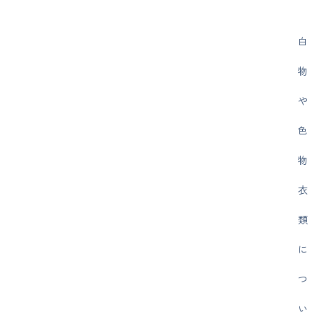
白
物
や
色
物
衣
類
に
つ
い