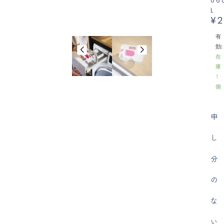
06
L
¥
2
有
効:
在
庫
1
個
申
し
分
の
な
い