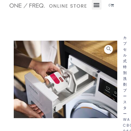
内
Cart
0
容
を
ス
キ
ッ
カ
プ
プ
セ
ル
式
特
別
洗
ブ
ー
ス
タ
ー
WA
CB