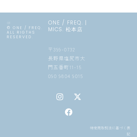
ONE / FREQ. |
© ONE / FREQ.
MICS. 松本店
ALL RIGTHS
RESERVED.
〒399-0732
長野県塩尻市大
門五番町11-15
090 9804 9015
I
F
X
n
a
-
s
c
t
t
e
w
a
b
i
特定商取引法に基づく表
g
o
t
記