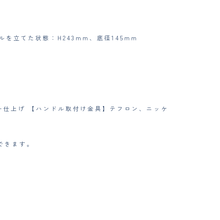
ルを立てた状態：H243mm、底径145mm
ー仕上げ 【ハンドル取付け金具】テフロン、ニッケ
できます。