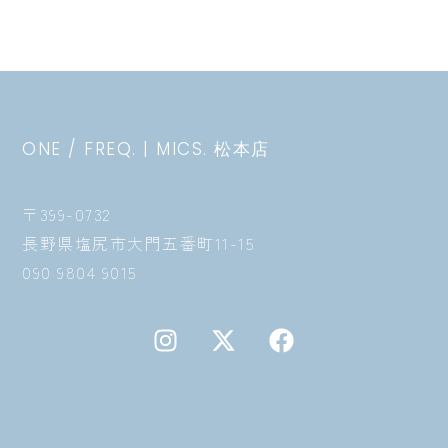
ONE / FREQ. | MICS. 松本店
〒399-0732
長野県塩尻市大門五番町11-15
090 9804 9015
I
X
F
n
-
a
s
t
c
t
w
e
a
i
b