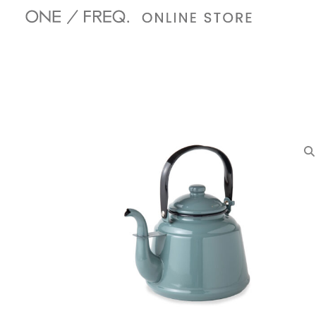
内
容
を
ス
キ
ッ
プ