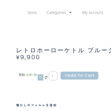
Store
Categories
My account
レトロホーローケトル ブルー
¥
9,900
レ
Add To Cart
有効:
在庫1個
ト
ロ
ホ
ー
ロ
懐かしのフォルムを復刻
ー