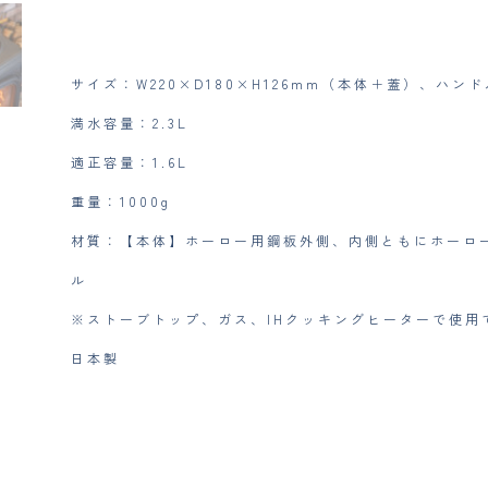
ケ
ト
ル
ブ
サイズ：W220×D180×H126mm（本体＋蓋）、ハンド
ル
満水容量：2.3L
ー
グ
適正容量：1.6L
レ
ー
重量：1000g
個
材質：【本体】ホーロー用鋼板外側、内側ともにホーロ
ル
※ストーブトップ、ガス、IHクッキングヒーターで使用
日本製