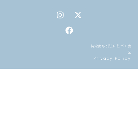
I
F
X
n
a
-
s
c
t
t
e
w
a
b
i
特定商取引法に基づく表
g
o
t
記
r
o
t
Privacy Policy
a
k
e
m
r