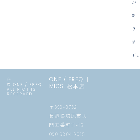
が
あ
り
ま
す
ONE / FREQ. |
© ONE / FREQ.
MICS. 松本店
ALL RIGTHS
RESERVED.
〒399-0732
長野県塩尻市大
門五番町11-15
090 9804 9015