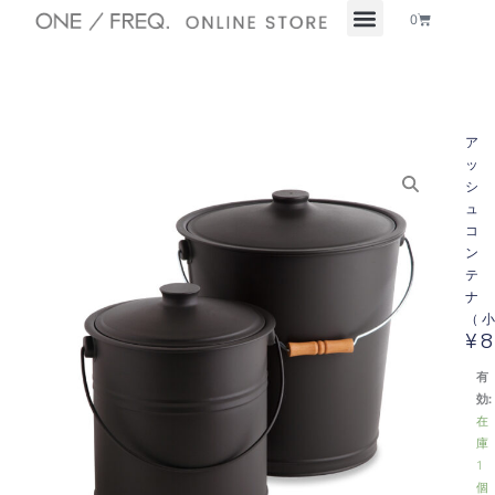
内
Cart
0
容
を
ス
キ
ッ
ア
プ
ッ
シ
ュ
コ
ン
テ
ナ
（
¥
8
有
効:
在
庫
1
個