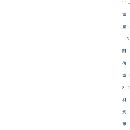
14
重
量
1.
耐
荷
重
8.
材
質
亜