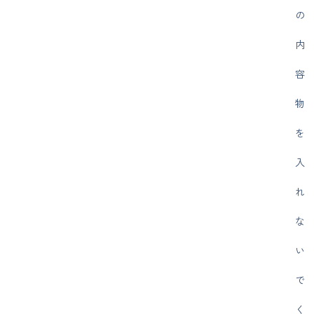
の
内
容
物
を
入
れ
な
い
で
く