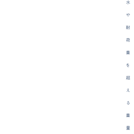
水
や
耐
荷
重
を
超
え
る
重
量