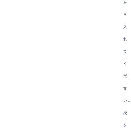
か
ら
入
れ
て
く
だ
さ
い
灰
を