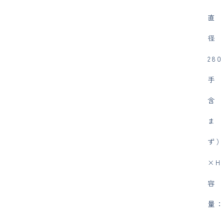
直
径
28
手
含
ま
ず
×H
容
量