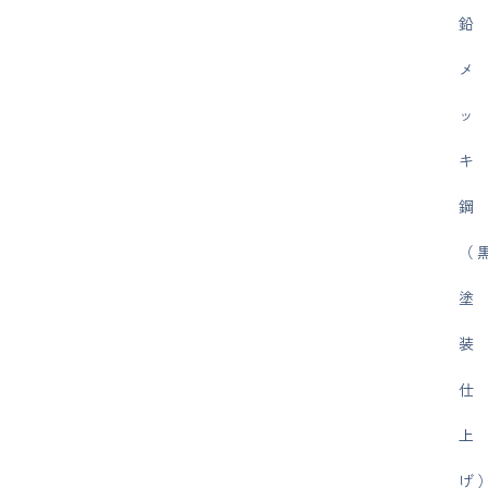
鉛
メ
ッ
キ
鋼
（
塗
装
仕
上
げ