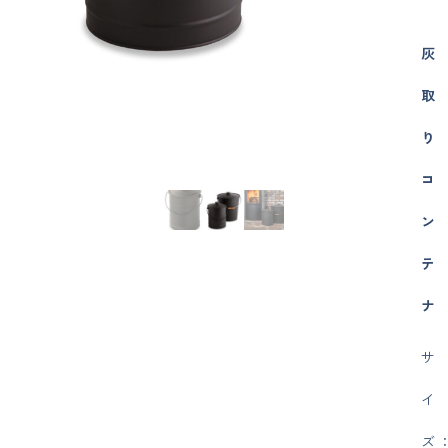
灰
取
り
コ
ン
テ
ナ
サ
イ
ズ