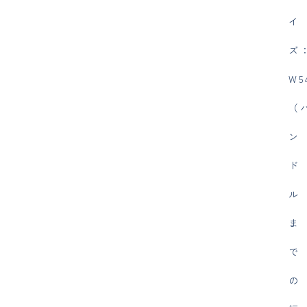
イ
ズ
W5
（
ン
ド
ル
ま
で
の