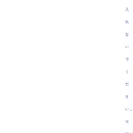
入
れ
な
い
で
く
だ
さ
い
※