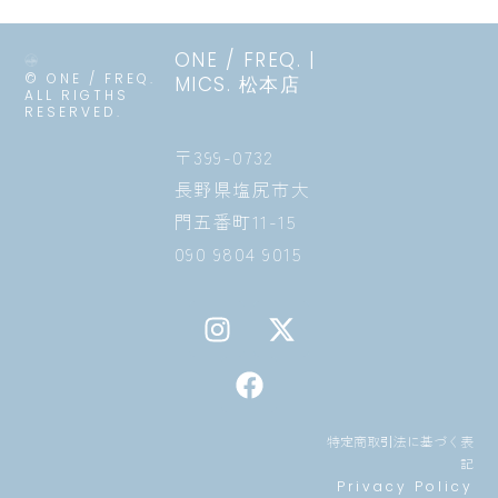
ONE / FREQ. |
© ONE / FREQ.
MICS. 松本店
ALL RIGTHS
RESERVED.
〒399-0732
長野県塩尻市大
門五番町11-15
090 9804 9015
I
F
X
n
a
-
s
c
t
t
e
w
a
b
i
特定商取引法に基づく表
g
o
t
記
r
o
t
Privacy Policy