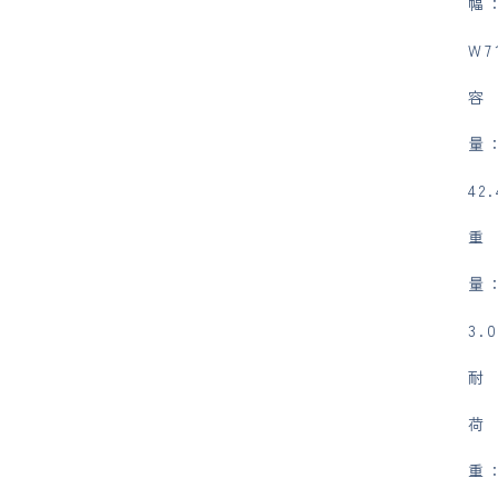
幅
W7
容
量
42
重
量
3.
耐
荷
重