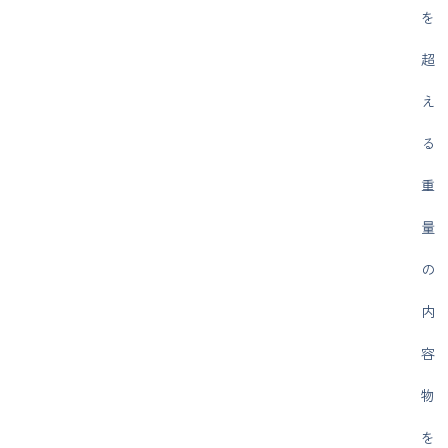
を
超
え
る
重
量
の
内
容
物
を