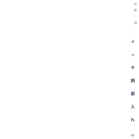
在
庫
1
個
メ
ッ
キ
銅
薪
入
れ
サ