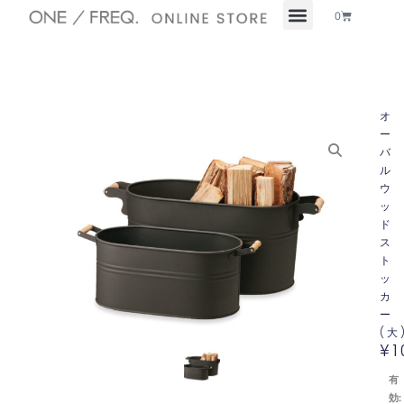
内
Cart
0
容
を
ス
キ
ッ
オ
プ
ー
バ
ル
ウ
ッ
ド
ス
ト
ッ
カ
ー
(大
¥
1
有
効: