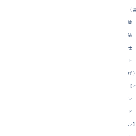
（
塗
装
仕
上
げ
【
ン
ド
ル