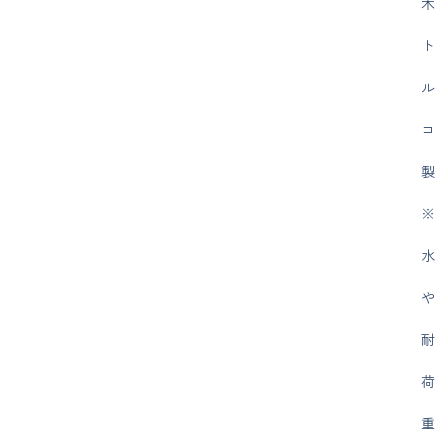
木
ト
ル
コ
製
※
水
や
耐
荷
重