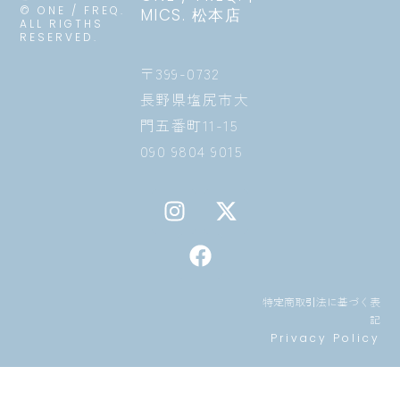
© ONE / FREQ.
MICS. 松本店
ALL RIGTHS
RESERVED.
〒399-0732
長野県塩尻市大
門五番町11-15
090 9804 9015
I
F
X
n
a
-
s
c
t
t
e
w
a
b
i
特定商取引法に基づく表
g
o
t
記
r
o
t
Privacy Policy
a
k
e
m
r