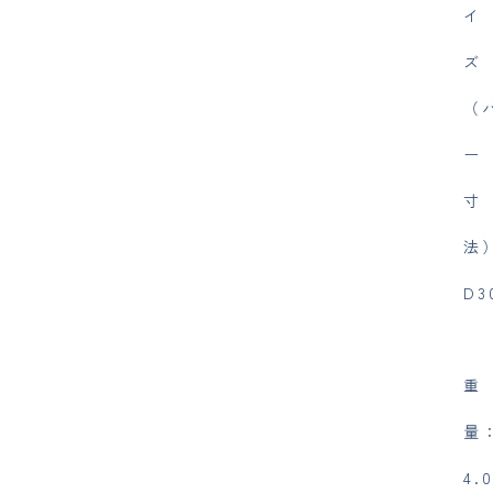
イ
ズ
（
ー
寸
法
D3
重
量
4.