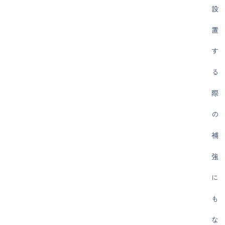
設
置
す
る
際
の
補
強
に
も
な