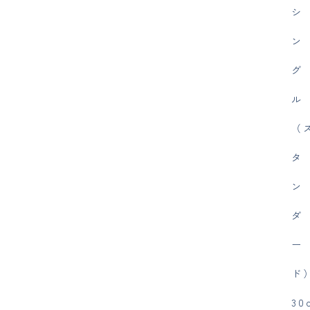
シ
ン
グ
ル
（
タ
ン
ダ
ー
ド
30