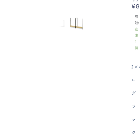
ド)
¥
8
有
効:
在
庫
1
個
2×
ロ
グ
ラ
ッ
ク