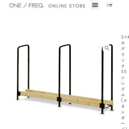
内
Cart
0
容
を
ス
キ
ッ
2×
プ
ロ
グ
ラ
ッ
ク
30
シ
ン
グ
ル
(ス
タ
ン
ダ
ー