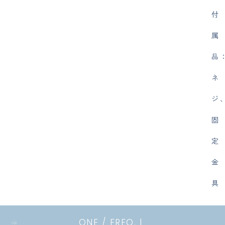
付
属
品
ネ
ジ
固
定
金
具
ONE / FREQ. |