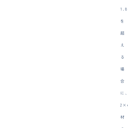
1.
を
超
え
る
場
合
に
2×
材