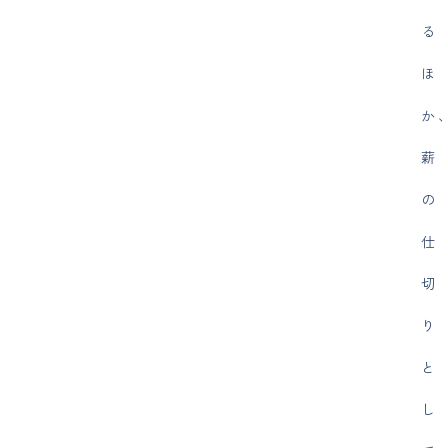
る
ほ
か
薪
の
仕
切
り
と
し