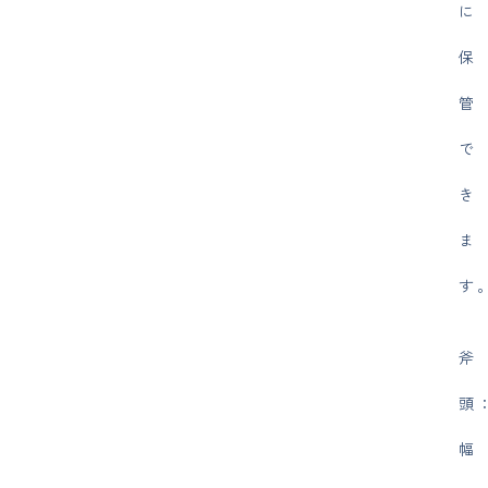
に
保
管
で
き
ま
す
斧
頭
幅