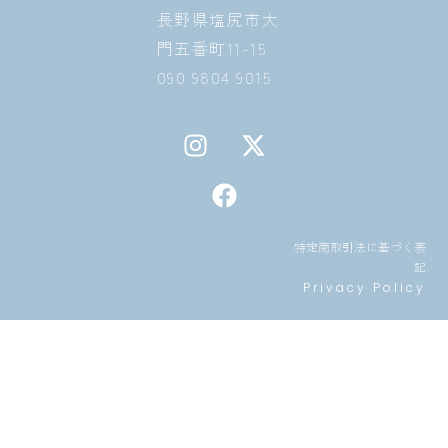
長野県塩尻市大
門五番町11-15
090 9804 9015
I
F
X
n
a
-
s
c
t
t
e
w
a
b
i
特定商取引法に基づく表
g
o
t
記
r
o
t
Privacy Policy
a
k
e
m
r