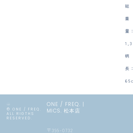
総
重
量
1,
柄
長
65
ONE / FREQ. |
© ONE / FREQ.
MICS. 松本店
ALL RIGTHS
RESERVED.
〒399-0732