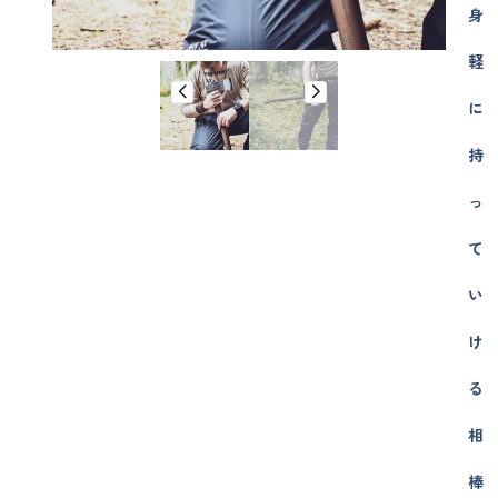
身
軽
に
持
っ
て
い
け
る
相
棒