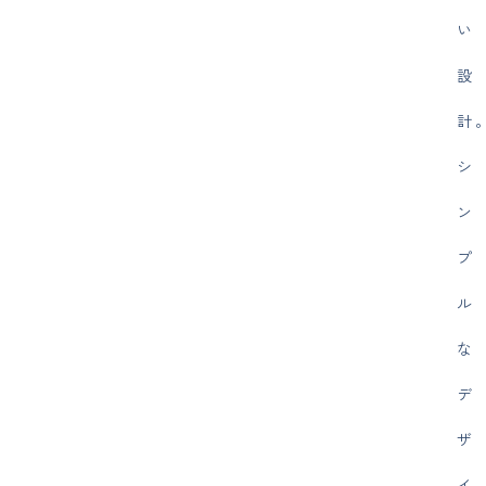
い
設
計
シ
ン
プ
ル
な
デ
ザ
イ