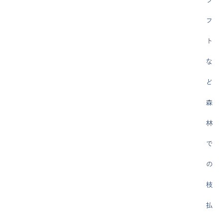
フ
ト
な
ど
森
林
で
の
枝
払