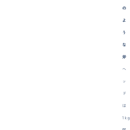
の
よ
う
な
斧
ヘ
ッ
ド
は
1k
弱