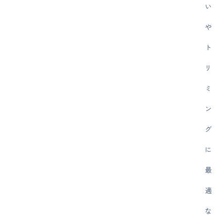
い
や
ト
リ
ミ
ン
グ
に
最
適
な