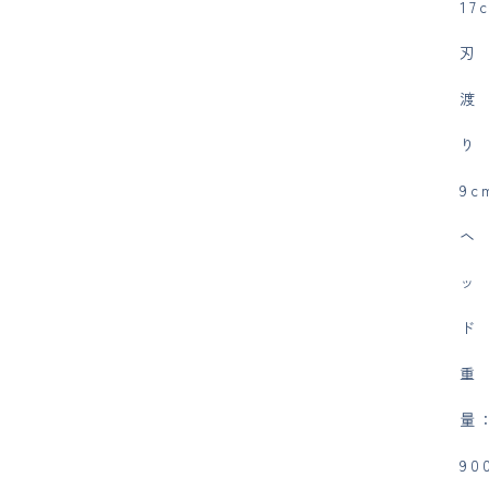
1
刃
渡
り
9c
ヘ
ッ
ド
重
量
90