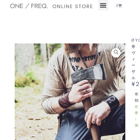
内
Cart
0
容
を
ス
キ
ッ
ØY
プ
斧
ヴ
ィ
ー
ザ
ル
¥
2
有
効:
在
庫
1
個