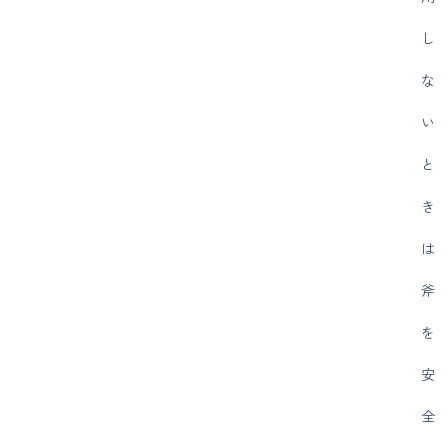
し
な
い
と
き
は
斧
を
安
全