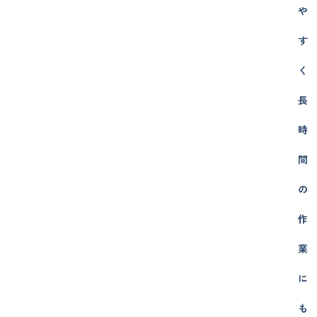
や
す
く
長
時
間
の
作
業
に
も