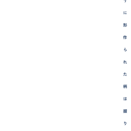
う
に
形
作
ら
れ
た
柄
は
握
り