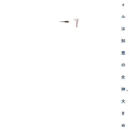
ォ
ル
は
知
恵
の
女
神
大
き
め