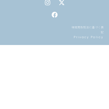
n
a
-
s
c
t
t
e
w
a
b
i
特定商取引法に基づく表
g
o
t
記
r
o
t
Privacy Policy
a
k
e
m
r