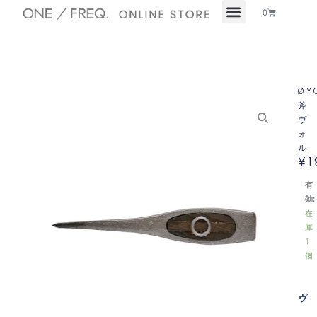
内
Cart
0
容
を
ス
キ
ッ
ØY
プ
斧
ヴ
ォ
ル
¥
1
有
効:
在
庫
1
個
ヴ