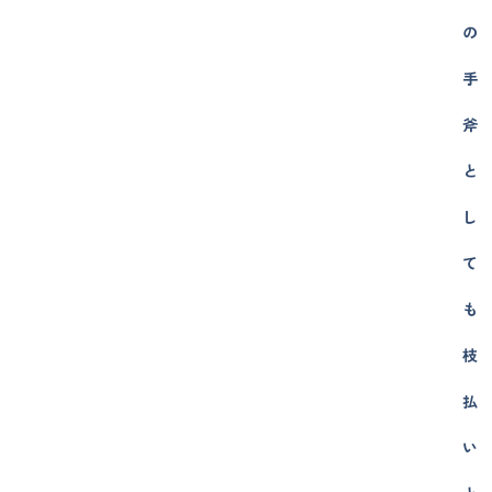
の
手
斧
と
し
て
も
枝
払
い