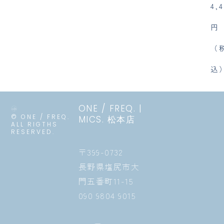
4,
円
（
込
ONE / FREQ. |
© ONE / FREQ.
MICS. 松本店
ALL RIGTHS
RESERVED.
〒399-0732
長野県塩尻市大
門五番町11-15
090 9804 9015
I
F
X