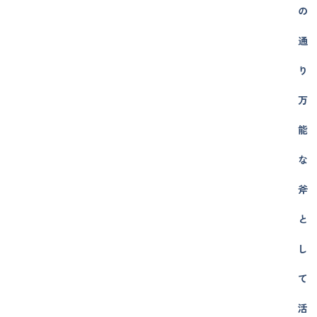
の
通
り
万
能
な
斧
と
し
て
活