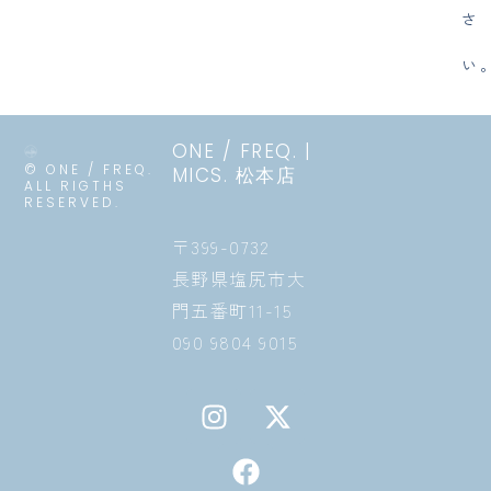
さ
い
ONE / FREQ. |
© ONE / FREQ.
MICS. 松本店
ALL RIGTHS
RESERVED.
〒399-0732
長野県塩尻市大
門五番町11-15
090 9804 9015
I
F
X
n
a
-
s
c
t
t
e
w