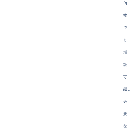
何
枚
で
も
増
設
可
能
必
要
な