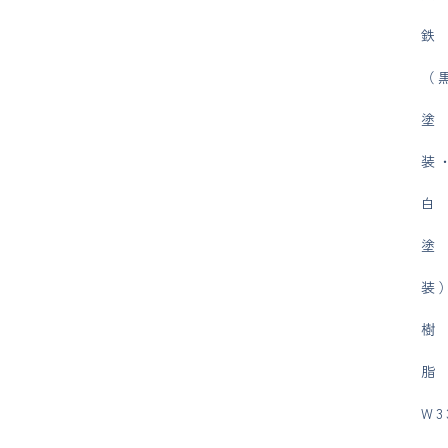
鉄
（
塗
装
白
塗
装
樹
W3