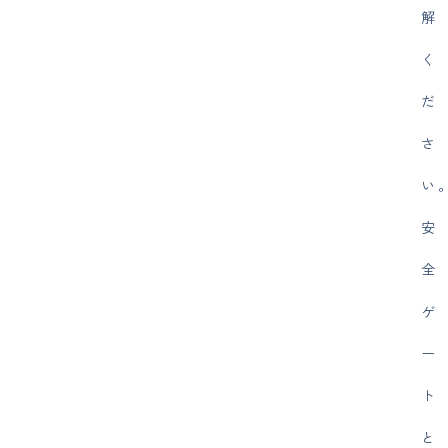
解
く
だ
さ
い
安
全
ゲ
ー
ト
と