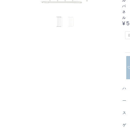
ル
パ
ネ
ル
¥
5
B
ハ
ー
ス
ゲ