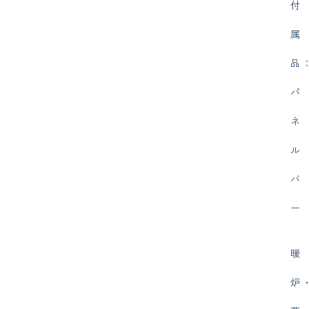
付
属
品
パ
ネ
ル
バ
ー
暖
炉