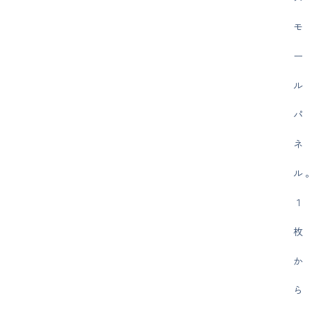
モ
ー
ル
パ
ネ
ル
１
枚
か
ら