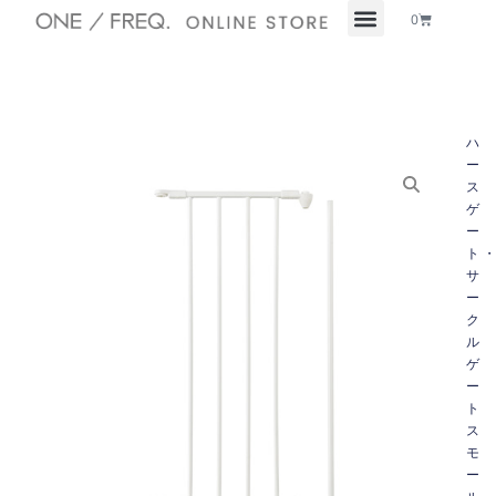
内
Cart
0
容
を
ス
キ
ッ
ハ
プ
ー
ス
ゲ
ー
ト
サ
ー
ク
ル
ゲ
ー
ス
モ
ー