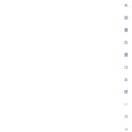
め
設
置
位
置
は
お
使
い
の
ユ