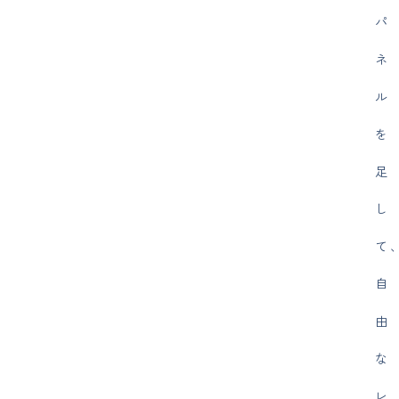
パ
ネ
ル
を
足
し
て
自
由
な
レ