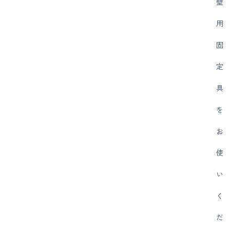
壁
用
固
定
具
を
お
使
い
く
だ