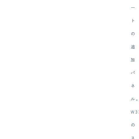
ー
ト
の
追
加
パ
ネ
ル
W3
の
ス