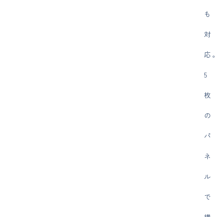
も
対
応
5
枚
の
パ
ネ
ル
で
構