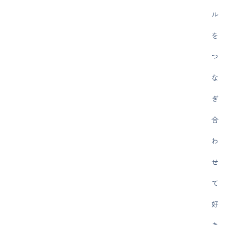
ル
を
つ
な
ぎ
合
わ
せ
て
好
き