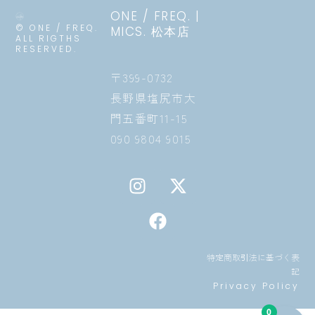
ONE / FREQ. |
© ONE / FREQ.
MICS. 松本店
ALL RIGTHS
RESERVED.
〒399-0732
長野県塩尻市大
門五番町11-15
090 9804 9015
I
F
X
n
a
-
s
c
t
t
e
w
a
b
i
特定商取引法に基づく表
g
o
t
記
r
o
t
Privacy Policy
a
k
e
0