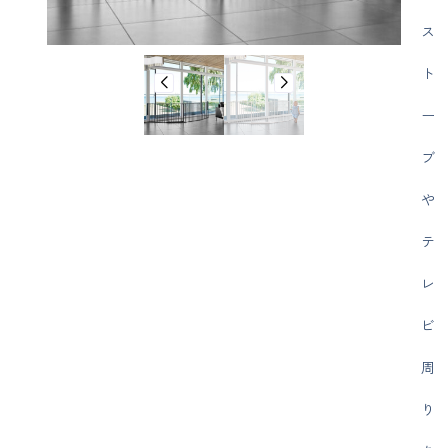
ス
ト
ー
ブ
や
テ
レ
ビ
周
り