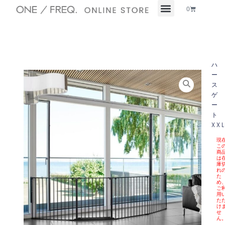
内
Cart
0
容
を
ス
キ
ッ
ハ
プ
ー
ス
ゲ
ー
ト
XX
現
こ
商
は
庫
れ
た
め
ご
用
た
け
せ
ん