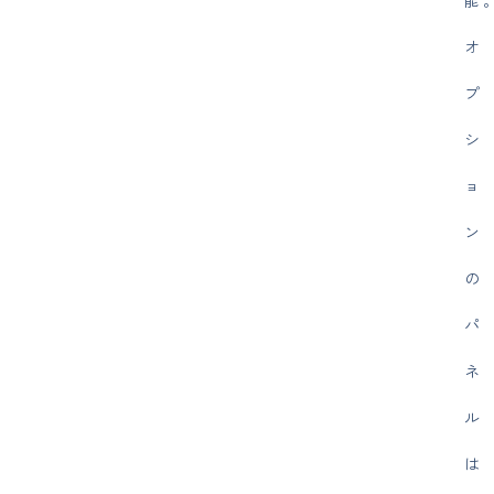
オ
プ
シ
ョ
ン
の
パ
ネ
ル
は